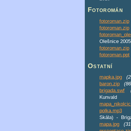
Fotoromán
fotoroman.zip
fotoroman.zip
fotoroman_ole
Olešnice 2005
fotoroman.zip
fotoroman.ppt
Ostatní
mapka.jpg
(
baron.zip
(8
brigada.swf
Kunvald
mapa_nikolcic
polka.mp3
Skála) - Brig
mapa.jpg
(3
prezentace.zi