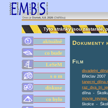
Dnes je
čtvrtek, 6.8. 2026
(Oldřiška)
Tyto stránky jsou zastaralé,
aktuálně
Dokumenty k
co bude
Film
LeSeM
divadelni_dil
s o m
Břeclav 2007
tanecni_dilna
diskuse
raz_dva_tri_je
dílna - Školk
movie_review
co bylo
školce - Škol