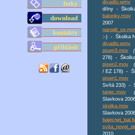
divadlo.wmv
fotky
dílny - Školk
balonky.mov
download
2007
narodil_se.mo
kontakty
:-) - Školka 
divadlo.wmv
přihlásit
pisen3.mov
278) - Školka
pisen2.mov
/ EZ 178) - Š
pisen1.mov
Svítá 233) - 
tanec.mov
Slavkova 200
skolka.mov
Slavkova 200
bajecnej_bal
svita_novej_
2010