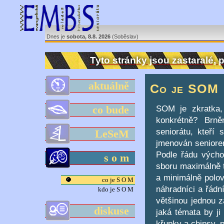
Dnes je
sobota, 8.8. 2026
(Soběslav)
Tyto stránky jsou zastaralé,
aktuálně
Co je SOM
SOM je zkratka, 
co bude
konkrétně? Brně
seniorátu, kteří 
LeSeM
jmenován seniorem 
Podle řádu výcho
s o m
sboru maximálně t
a minimálně polov
co je S O M
náhradníci a řádn
kdo je S O M
většinou jednou z
diskuse
jaká témata by ji
křupky a chipsy, 