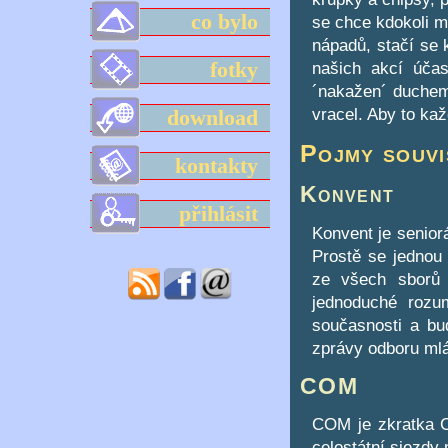
co bylo
se chce kdokoli me
nápadů, stačí se 
fotky
našich akcí účas
´nakažen´ duchem,
vracel. Aby to ka
download
Pojmy souvi
kontakty
Konvent
přihlásit
Konvent je senior
Prostě se jednou 
ze všech sborů 
jednoduché rozu
současnosti a bu
zprávy odboru ml
COM
COM je zkratka C
celostátní sjezdy