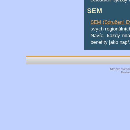
SEM
SEM (Sdružení Ev
svých regionální
Navíc, každý mlá
benefity jako např
Stránka vyžadu
Hosto