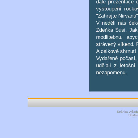
dále prezentace d
vystoupení rocko
"Zahrajte Nirvanu
V neděli nás ček
Zdeňka Susi. Jakm
modlitebnu, aby
strávený víkend. 
A celkové shrnutí 
Vydařené počasí, 
udělali z letošn
nezapomenu.
Stránka vyžadu
Hosto