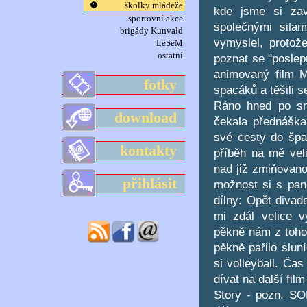
školky mládeže
kde jsme si zav
sportovní akce
společnými silam
brigády Kunvald
vymyslel, protož
LeSeM
ostatní
poznat se "poslep
animovaný film M
fotky
spacáků a těšili s
Ráno hned po sní
download
čekala přednáška
své cesty do šp
kontakty
příběh na mě vel
nad již zmiňovano
přihlásit
možnost si s pan
dílny: Opět divad
mi zdál velice v
pěkně nám z toho 
pěkně pařilo sluní
si volleyball. Ča
dívat na další fil
Story - pozn. SO