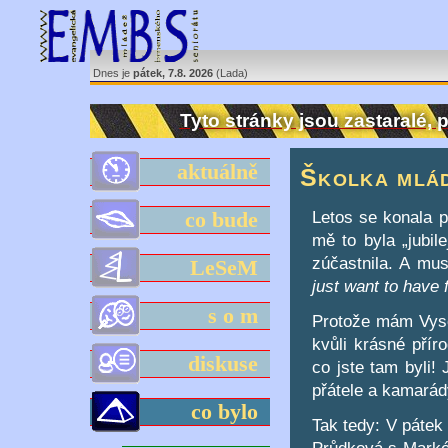
Dnes je
pátek, 7.8. 2026
(Lada)
Tyto stránky jsou zastaralé,
aktuálně
Školka mlá
Letos se konala 
co bude
mě to byla „jubil
zúčastnila. A mus
LeSeM
just want to have 
s o m
Protože mám Vysoč
kvůli krásné pří
diskuse
co jste tam byli!
přátele a kamarád
co bylo
Tak tedy: V pátek
Průdková s Markét