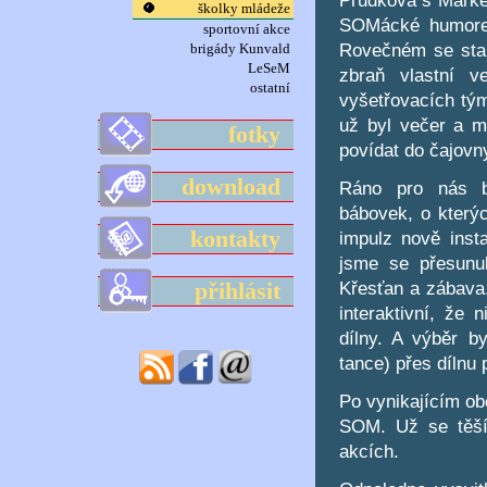
školky mládeže
SOMácké humoresk
sportovní akce
Rovečném se stal
brigády Kunvald
LeSeM
zbraň vlastní ve
ostatní
vyšetřovacích týmů
už byl večer a m
fotky
povídat do čajovn
download
Ráno pro nás b
bábovek, o kterýc
kontakty
impulz nově inst
jsme se přesunu
Křesťan a zábava.
přihlásit
interaktivní, že 
dílny. A výběr by
tance) přes dílnu 
Po vynikajícím ob
SOM. Už se těším
akcích.