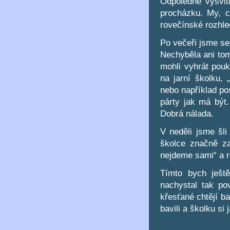
Odpoledne vysvitl
procházku. My, c
rovečínské rozhle
Po večeři jsme se 
Nechyběla ani tom
mohli vyhrát pouk
na jarní školku, 
nebo například po
párty jak má být.
Dobrá nálada.
V neděli jsme šli
školce značně za
nejdeme sami“ a r
Tímto bych ješt
nachystal tak po
křesťané chtějí b
bavili a školku si j