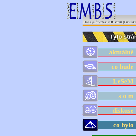
Dnes je
čtvrtek, 6.8. 2026
(Oldřišk
Tyto strá
aktuáln
co bud
LeSe
s o 
diskus
co byl