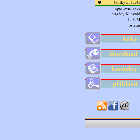
školky mládež
sportovní akc
brigády Kunval
LeSe
ostatn
fotk
downloa
kontakt
přihlási