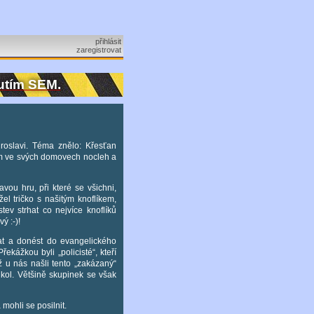
přihlásit
zaregistrovat
nutím SEM.
roslavi. Téma znělo: Křesťan
i nám ve svých domovech nocleh a
ou hru, při které se všichni,
el tričko s našitým knoflíkem,
ev strhat co nejvíce knoflíků
ý :-)!
at a donést do evangelického
kážkou byli „policisté“, kteří
 u nás našli tento „zakázaný“
úkol. Většině skupinek se však
 mohli se posilnit.