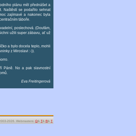
vodního plánu měl přednášet a
. Naštěstí se podařilo sehnat
o moc zajímavé a nakonec byla
centračním táboře.
ivadelní, poslechová. (Doufám,
ichni užili super zábavu, ať už
íčko a bylo docela teplo, mohli
nky z Miroslavi :-)).
orro.
ří Páně. No a pak slavnostní
domů.
Eva Freitingerová
2003-2026. Webmasters:
O
&
T
&
R
&
T