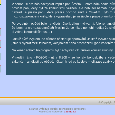
e
V sobotu si pro nás nachystal impulz pan Šméral. Potom nám podle pů
e
povídat pán, který byl za komunismu vězněn. Ale bohužel nemohl přijet
d
náhradu a přijela paní, která přežila pochod smrti a Osvětim. Bylo t
M
možnost zakoupení knihy, která vyprávěla o jejím životě a právě o tom kon
í
Po vydatném obědě bylo na výběr několik dílen – výtvarná, foto román, d
že jsem na nic nezapomněla!) Myslím, že se nikdo nemohl nudit a že si vš
y
si vybral jakoukoli činnost. :-)
Jak už bývá zvykem, po dílnách následuje sporování. Jelikož vysvitlo slun
d
jsme si vybrat mezi fotbalem, volejbalem nebo procházkou (pod vedením Ani
Na konec sobotního programu byl nachystán v kulturáku koncert skupiny S
y
V neděli ráno - POZOR - už v 8:30!! – se konaly bohoslužby s veče
zakončení a někteří po obědě, někteří hned po kostele – jeli zase zpátky 
t
© Copyright 
Stránka vyžaduje použití technologie Javascript.
Hostováno serverem
eabrno.cz
.