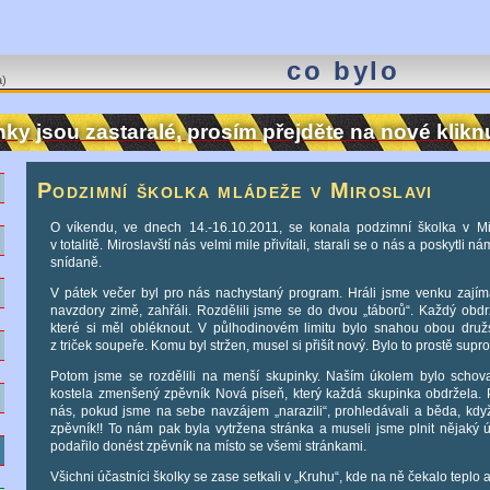
co bylo
a)
nky jsou zastaralé, prosím přejděte na nové klik
ě
Podzimní školka mládeže v Miroslavi
O víkendu, ve dnech 14.-16.10.2011, se konala podzimní školka v Mi
e
v totalitě. Miroslavští nás velmi mile přivítali, starali se o nás a poskytl
snídaně.
M
V pátek večer byl pro nás nachystaný program. Hráli jsme venku zajímav
navzdory zimě, zahřáli. Rozdělili jsme se do dvou „táborů“. Každý obdrž
které si měl obléknout. V půlhodinovém limitu bylo snahou obou družst
m
z triček soupeře. Komu byl stržen, musel si přišít nový. Bylo to prostě suprov
Potom jsme se rozdělili na menší skupinky. Naším úkolem bylo schov
e
kostela zmenšený zpěvník Nová píseň, který každá skupinka obdržela. Pře
nás, pokud jsme na sebe navzájem „narazili“, prohledávali a běda, když
zpěvník!! To nám pak byla vytržena stránka a museli jsme plnit nějaký 
o
podařilo donést zpěvník na místo se všemi stránkami.
Všichni účastníci školky se zase setkali v „Kruhu“, kde na ně čekalo teplo a