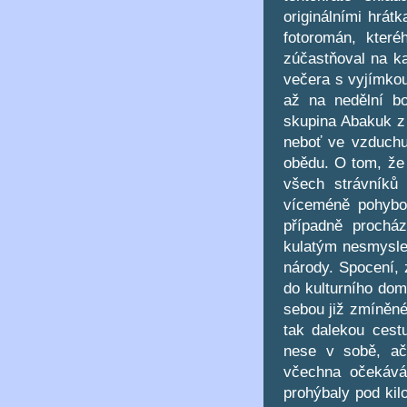
originálními hrát
fotoromán, které
zúčastňoval na ka
večera s vyjímkou
až na nedělní bo
skupina Abakuk z 
neboť ve vzduchu 
obědu. O tom, že
všech strávníků
víceméně pohybové
případně procház
kulatým nesmysle
národy. Spocení, 
do kulturního dom
sebou již zmíněné 
tak dalekou cest
nese v sobě, ačk
včechna očekáván
prohýbaly pod kil