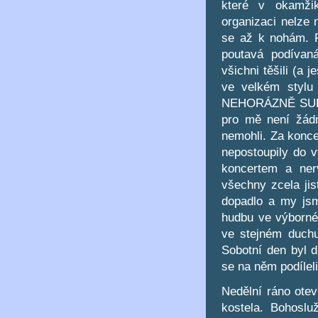
které v okamžik
organizaci nelze 
se až k nohám. P
poutavá podívaná
všichni těšili (a j
ve velkém stylu
NEHORÁZNĚ SUPÉÉ
pro mě není žádná
nemohli. Za konce
nepostoupily do 
koncertem a ner
všechny zcela jis
dopadlo a my jsm
hudbu ve výborné 
ve stejném duchu
Sobotní den byl d
se na něm podíleli
Nedělní ráno otevř
kostela. Bohoslu