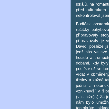
lokálů, na romant
před kulturákem. 
nekontroloval jse
Budíček obstara
ručičky pohybova
připravovaly sto
připravovaly je 
David, posléze js
jenž nás ve své 
housle a trumpet
dobami, kdy byly
posléze už se kon
vídat v obměněný
třetiny a každá t
jednu z notoric
vzniknuvší v ši
(viz. níže) :) Za
nám bylo umožně
tentokráte sklád