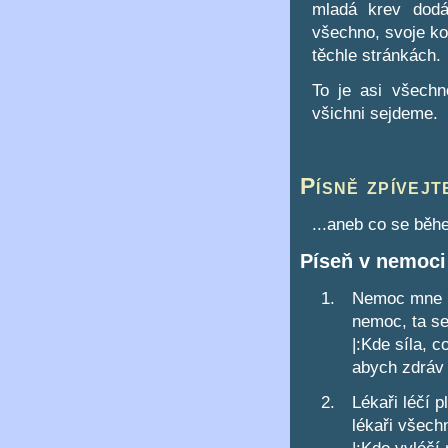
mladá krev dodá
všechno, svoje k
těchle stránkách.
To je asi všechn
všichni sejdeme.
Písně zpívejt
...aneb co se bě
Píseň v nemoci
Nemoc mne p
nemoc, ta se
|:Kde síla, c
abych zdráv 
Lékaři léčí pl
lékaři všech