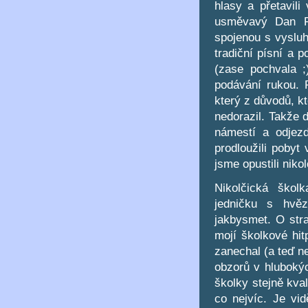
hlasy a přetavili
usměvavý Dan Fre
spojenou s vysluh
tradiční písní a 
(zase pochvala ;
podávání rukou. 
který z důvodů, k
nedorazil. Takže 
námestí a odjez
prodloužili pobyt
jsme opustili niko
Nikolčická škol
jedničku s hvěz
jakbysmet. O stra
mojí školkové hi
zanechal (a teď ne
obzorů v hlubokýc
školky stejně kval
co nejvíc. Je vi