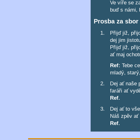
Ve víře se z
buď s námi, 
Prosba za sbor 
Přijď již, př
dej jim jistot
Přijď již, př
ať maj ochot
Ref:
Tebe cel
mladý, starý,
Dej ať naše 
faráři ať vy
Ref.
Dej ať to vš
Náš zpěv ať 
Ref.