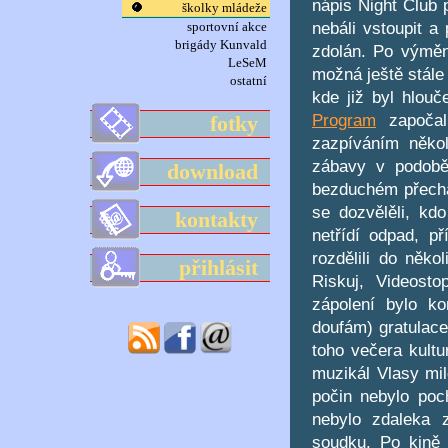
nápis Night Club 
školky mládeže
nebáli vstoupit a
sportovní akce
brigády Kunvald
zdolán. Po výměn
LeSeM
možná ještě stále
ostatní
kde již byl hlouč
Program
započal
fotky
zazpíváním několi
zábavy v podobě 
download
bezduchém přechá
se dozvělěli, k
kontakty
netřídí odpad, p
rozdělili do něko
přihlásit
Riskuj, Videost
zápolení bylo k
doufám) gratulace
toho večera kultu
muzikál Vlasy mil
počin nebylo poch
nebylo zdaleka 
soudku. Po kině 