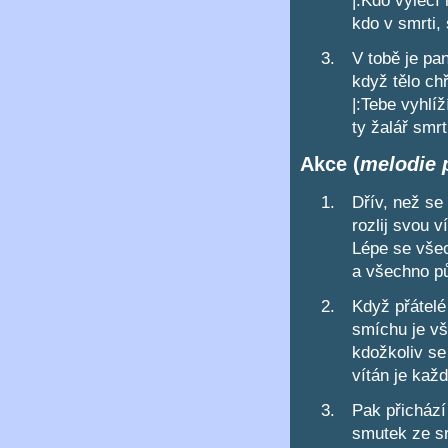
|:Kdo vyléčí
kdo v smrti, 
V tobě je pa
když tělo ch
|:Tebe vyhlíž
ty žalář smrt
Akce (
melodie 
Dřív, než se
rozlij svou v
Lépe se vše
a všechno pů
Když přátelé
smíchu je vš
kdožkoliv se
vítán je každ
Pak přichází
smutek ze s