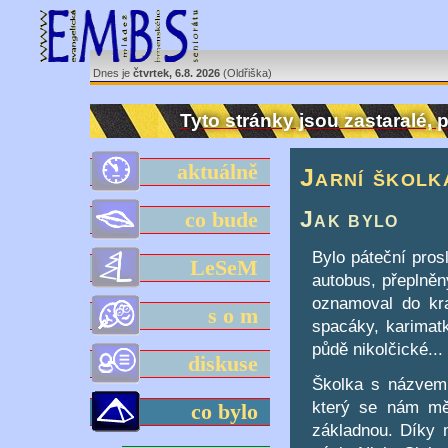
Dnes je
čtvrtek, 6.8. 2026
(Oldřiška)
Tyto stránky jsou zastaralé,
aktuálně
Jarní školk
Jak bylo
co bude
Bylo páteční pros
LeSeM
autobus, přeplněný
oznamoval do kra
s o m
spacáky, karimat
půdě nikolčické...
diskuse
Školka s názvem "
který se nám mě
co bylo
základnou. Díky 