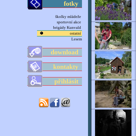
fotky
školky mládeže
sportovní akce
brigády Kunvald
ostatní
Lesem
download
kontakty
přihlásit