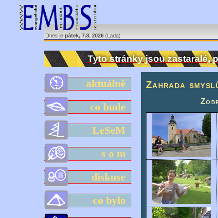
Dnes je
pátek, 7.8. 2026
(Lada)
Tyto stránky jsou zastaralé,
aktuálně
Zahrada smysl
Zobr
co bude
LeSeM
s o m
diskuse
co bylo