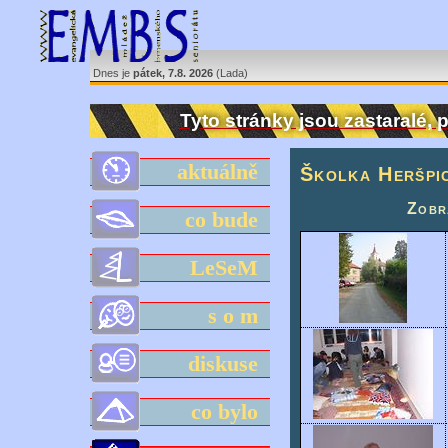
Dnes je
pátek, 7.8. 2026
(Lada)
Tyto stránky jsou zastaralé,
aktuálně
Školka Heršpi
Zobra
co bude
LeSeM
s o m
diskuse
co bylo