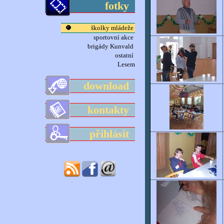
fotky
školky mládeže
sportovní akce
brigády Kunvald
ostatní
Lesem
download
kontakty
přihlásit