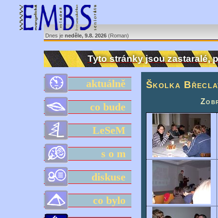
Dnes je
neděle, 9.8. 2026
(Roman)
Tyto stránky jsou zastaralé,
aktuálně
Školka Břecla
Zobr
co bude
LeSeM
s o m
diskuse
co bylo