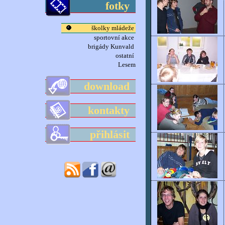
fotky
školky mládeže
sportovní akce
brigády Kunvald
ostatní
Lesem
download
kontakty
přihlásit