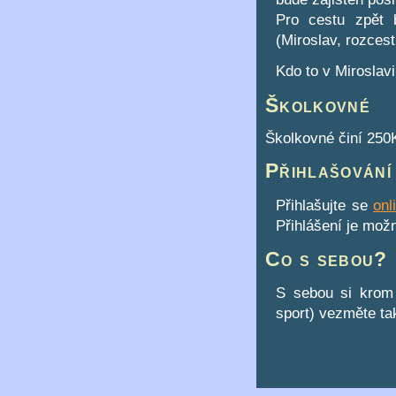
Pro cestu zpět 
(Miroslav, rozcest
Kdo to v Miroslav
Školkovné
Školkovné činí 250K
Přihlašování
Přihlašujte se
onl
Přihlášení je mož
Co s sebou?
S sebou si krom 
sport) vezměte t