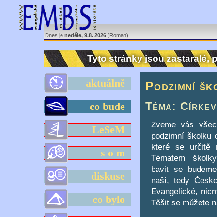
Dnes je
neděle, 9.8. 2026
(Roman)
Tyto stránky jsou zastaralé,
aktuálně
Podzimní šk
Téma: Církev
co bude
Zveme vás všec
LeSeM
podzimní školku d
které se určitě 
s o m
Tématem školky
bavit se budem
diskuse
naší, tedy Česko
Evangelické, nicm
co bylo
Těšit se můžete n