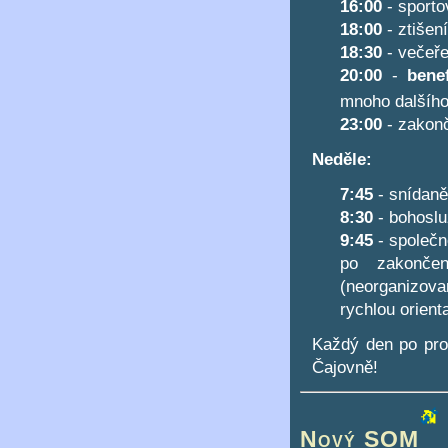
16:00
- sport
18:00
- ztišení
18:30
- večeř
20:00
-
bene
mnoho dalšího 
23:00
- zakon
Neděle:
7:45
- snídaně
8:30
- bohosl
9:45
- společn
po zakonče
(neorganizov
rychlou orien
Každý den po pro
Čajovně!
Nový SOM