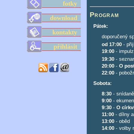
fotky
Program
download
Pátek:
kontakty
doporučený sp
od 17:00
- při
přihlásit
19:00
- impul
19:30
- sezn
20:00
-
O pos
22:00
- pobožn
Sobota:
8:30
- snídaně
9:00
- ekumen
9:30
-
O církv
11:00
- dílny a
13:00
- oběd
14:00
- volby