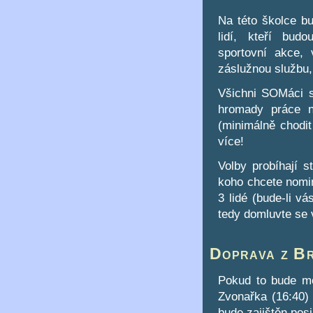
Na této školce b
lidí, kteří budo
sportovní akce, 
záslužnou službu,
Všichni SOMáci s
hromady práce n
(minimálně chodi
více!
Volby probíhají s
koho chcete nomi
3 lidé (bude-li v
tedy domluvte se 
Doprava z B
Pokud to bude mož
Zvonařka (16:40) 
bude zajištěn pos