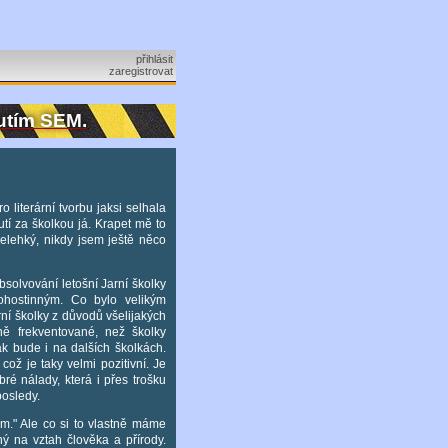
přihlásit
zaregistrovat
nutím SEM.
 literární tvorbu jaksi selhala
utí za školkou já. Krapet mě to
nelehký, nikdy jsem ještě něco
bsolvování letošní Jarní školky
ohostinným. Co bylo velikým
rní školky z důvodů všelijakých
ně frekventované, než školky
ak bude i na dalších školkách.
což je taky velmi pozitivní. Je
ré nálady, která i přes trošku
posledy.
ým." Ale co si to vlastně máme
 na vztah člověka a přírody.