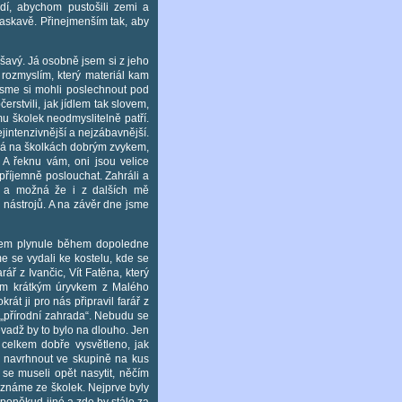
í, abychom pustošili zemi a
laskavě. Přinejmenším tak, aby
šavý. Já osobně jsem si z jeho
rozmyslím, který materiál kam
 jsme si mohli poslechnout pod
rstvili, jak jídlem tak slovem,
u školek neodmyslitelně patří.
jintenzivnější a nejzábavnější.
bývá na školkách dobrým zvykem,
A řeknu vám, oni jsou velice
 příjemně poslouchat. Zahráli a
é, a možná že i z dalších mě
 nástrojů. A na závěr dne jsme
všem plynule během dopoledne
e se vydali ke kostelu, kde se
ář z Ivančic, Vít Fatěna, který
ným krátkým úryvkem z Malého
át ji pro nás připravil farář z
 „přírodní zahrada“. Nebudu se
něvadž by to bylo na dlouho. Jen
 celkem dobře vysvětleno, jak
 navrhnout ve skupině na kus
se museli opět nasytit, něčím
 známe ze školek. Nejprve byly
y poněkud jiné a zde by stálo za