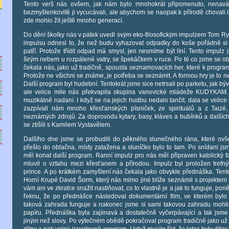
e
Tento verš nás ovšem, jak nám bylo mnohokrát připomenuto, nenavád
bezmyšlenkovitě ji vycucávali, ale abychom se naopak k přírodě chovali 
e
zde mohlo žít ještě mnoho generací.
d
M
Do dění školky nás v pátek uvedl svým eko-filosofickým impulzem Tom Ry
í
impulsu odnesl to, že než budu vyhazovat odpadky do koše pořádně si 
patří. Protože třídit odpad má smysl, jen nesmíme být líní. Tento impulz
širým nebem u rozpálené vatry, se špekáčkem v ruce. Po té co jsme se obče
y
čekala nás, jako už tradičně, spousta seznamovacích her, které k program
Protože ne všichni se známe, je potřeba se seznámit. A formou hry je to ne
Další program byl hudební. Tentokrát jsme sice netrsali po parketu, jak 
d
ale velice mile nás překvapila skupina vanovické mládeže KUDYKAM. 
muzikálně nadaní. I když se na jejich hudbu nedalo tančit, dala se velice
zazpívali nám mnoho křesťanských písniček, ze spirituálů a z Taiz
y
neznámých zdrojů. Za doprovodu kytary, basy, kláves a bubínků a dalších
se ztišili s Kamilem Vystavělem.
t
Dalšího dne jsme se probudili do pěkného slunečného rána, které o
přešlo do oblačna, místy zatažena a sluníčko bylo to tam. Po snídani jsm
měl konat další program. Ranní impulz pro nás měl připraven katolický far
mluvil o vztahu mezi křesťanem a přírodou. Impulz byl proložen tref
prince. A po krátkém zamyšlení nás čekala jako obvykle přednáška. Tentokr
Horní Krupé David Šorm, který nás mimo jiné blíže seznámil s projektem
vám ani ve zkratce snažit nastiňovat, co to vlastně je a jak to funguje, po
řeknu, že po přednášce následoval dokumentární film, ve kterém bylo
taková zahrada funguje a nakonec jsme si sami takovou zahradu mohli
papíru. Přednáška byla zajímavá a dostatečně vyčerpávající a tak jsme 
jiným než slovy. Po výtečném obědě pokračoval program tradičně jako už
dílny a pak volný (sportovní) program. I když musím říct, že letos byly díln