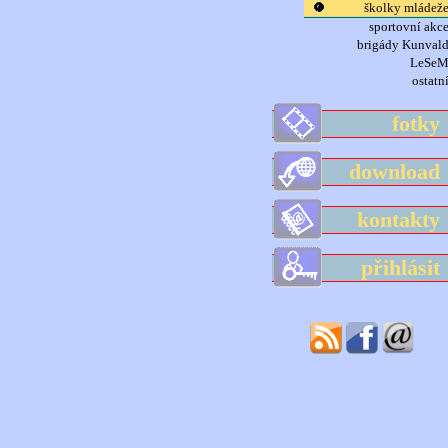
školky mládež
sportovní akc
brigády Kunval
LeSe
ostatn
fotk
downloa
kontakt
přihlási