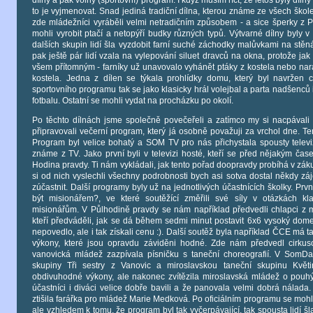
to je vyjmenovat. Snad jediná tradiční dílna, kterou známe ze všech školek
zde mládežníci vyráběli velmi netradičním způsobem - a sice šperky z PE
mohli vyrobit ptačí a netopýří budky různých typů. Výtvarné dílny byly v
dalších skupin lidí šla vyzdobit farní suché záchodky malůvkami na stěn
pak ještě pár lidí vzala na vylepování siluet dravců na okna, protože jak 
všem přítomným - farníky už unavovalo vyhánět ptáky z kostela nebo nará
kostela. Jedna z dílen se týkala prohlídky domu, který byl navržen c
sportovního programu tak se jako klasicky hrál volejbal a parta nadšenců
fotbalu. Ostatní se mohli vydat na procházku po okolí.
Po těchto dílnách jsme společně povečeřeli a zatímco my si nacpávali
připravovali večerní program, který já osobně považuji za vrchol dne. Ten
Program byl velice bohatý a SOM TV pro nás přichystala spousty televiz
známe z TV. Jako první byli v televizi hosté, kteří se před nějakým ča
Hodina pravdy. Ti nám vykládali, jak tento pořad doopravdy probíhá v zák
si od nich vyslechli všechny podrobnosti bych asi sotva dostal někdy z
zúčastnit. Další programy byly už na jednotlivých účastnících školky. Prv
být misionářem?, ve které soutěžící změřili své síly v otázkách k
misionářům. V Půlhodině pravdy se nám například předvedli chlapci z
kteří předváděli, jak se dá během sedmi minut postavit 6x6 vysoký dome
nepovedlo, ale i tak získali cenu :). Další soutěž byla například ČCE má ta
výkony, které jsou opravdu záviděni hodné. Zde nám předvedl cirkus
vanovická mládež zazpívala písničku s taneční choreografií. V SomDa
skupiny Tři sestry z Vanovic a miroslavskou taneční skupinu Květ
obdivuhodné výkony, ale nakonec zvítězila miroslavská mládež o pouh
účastníci i diváci velice dobře bavili a že panovala velmi dobrá nálad
ztišila farářka pro mládež Marie Medková. Po oficiálním programu se mohlo
ale vzhledem k tomu, že program byl tak vyčerpávající, tak spousta lidí 