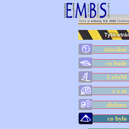
Dnes je
sobota, 8.8. 2026
(Soběsla
Tyto strá
aktuáln
co bud
LeSe
s o 
diskus
co byl