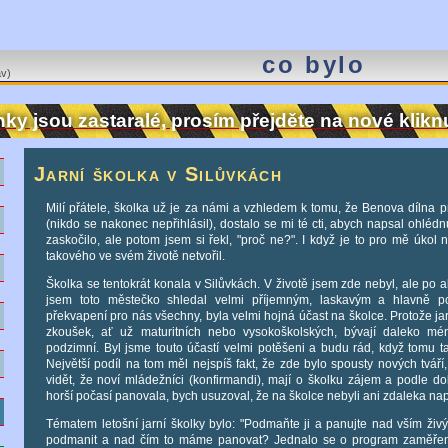
co bylo
v)
nky jsou zastaralé, prosím přejděte na nové klik
ě
Jarní školka v Silůvkách
Milí přátele, školka už je za námi a vzhledem k tomu, že Benova dílna pro
e
(nikdo se nakonec nepřihlásil), dostalo se mi té cti, abych napsal ohlédn
zaskočilo, ale potom jsem si řekl, "proč ne?". I když je to pro mě úkol 
takového ve svém životě netvořil.
M
Školka se tentokrát konala v Silůvkách. V životě jsem zde nebyl, ale po a
jsem toto městečko shledal velmi příjemným, laskavým a hlavně p
m
překvapení pro nás všechny, byla velmi hojná účast na školce. Protože ja
zkoušek, ať už maturitních nebo vysokoškolských, bývají daleko mé
podzimní. Byl jsme touto účastí velmi potěšeni a budu rád, když tomu t
e
Největší podíl na tom měl nejspíš fakt, že zde bylo spousty nových tváří, 
vidět, že noví mládežníci (konfirmandi), mají o školku zájem a podle dob
horší počasí panovala, bych usuzoval, že na školce nebyli ani zdaleka na
o
Tématem letošní jarní školky bylo: "Podmaňte ji a panujte nad vším živ
podmanit a nad čím to máme panovat? Jednalo se o program zaměřený