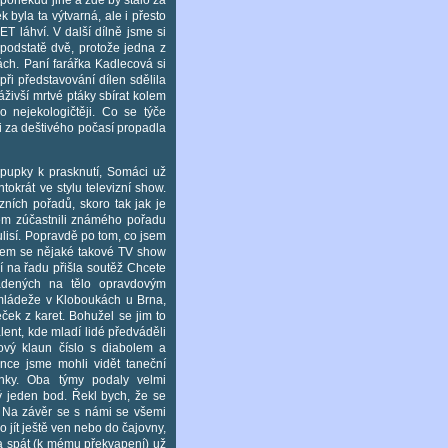
 byla ta výtvarná, ale i přesto
T láhví. V další dílně jsme si
 podstatě dvě, protože jedna z
ách. Paní farářka Kadlecová si
při představování dílen sdělila
živší mrtvé ptáky sbírat kolem
o nejekologičtěji. Co se týče
 i za deštivého počasí propadla
 pupky k prasknutí, Somáci už
tokrát ve stylu televizní show.
ních pořadů, skoro tak jak je
sem zúčastnili známého pořadu
ulisí. Popravdě po tom, co jsem
ájem se nějaké takové TV show
ní na řadu přišla soutěž Chcete
ladených na tělo opravdovým
 mládeže v Kloboukách u Brna,
ček z karet. Bohužel se jim to
lent, kde mladí lidé předváděli
ový klaun číslo s diabolem a
nce jsme mohli vidět taneční
inky. Oba týmy podaly velmi
ý jeden bod. Řekl bych, že se
a. Na závěr se s námi se všemi
 jít ještě ven nebo do čajovny,
šla spát (k mému překvapení) už